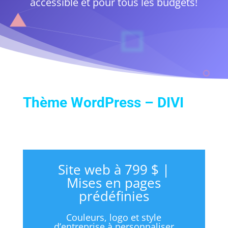
accessible et pour tous les budgets!
Thème WordPress – DIVI
Site web à 799 $ |
Mises en pages
prédéfinies
Couleurs, logo et style
d’entreprise à personnaliser