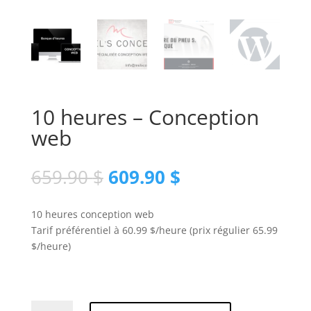
10 heures – Conception
web
Le
Le
659.90
$
609.90
$
prix
prix
initial
actuel
10 heures conception web
était :
est :
Tarif préférentiel à 60.99 $/heure (prix régulier 65.99
659.90 $.
609.90 $.
$/heure)
quantité