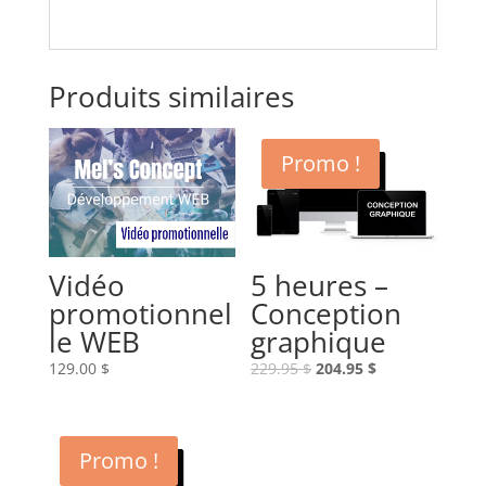
Produits similaires
Promo !
Vidéo
5 heures –
promotionnel
Conception
le WEB
graphique
Le
Le
129.00
$
229.95
$
204.95
$
prix
prix
initial
actuel
était :
est :
Promo !
229.95 $.
204.95 $.