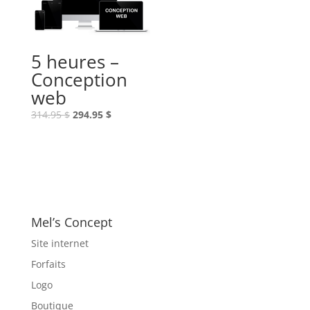
5 heures –
Conception
web
Le
Le
314.95
$
294.95
$
prix
prix
initial
actuel
était :
est :
314.95 $.
294.95 $.
Mel’s Concept
Site internet
Forfaits
Logo
Boutique