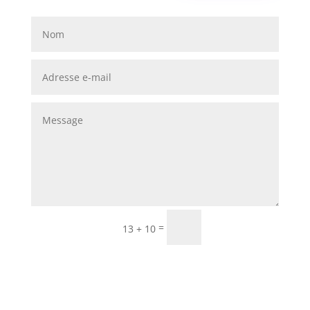
Envoi
=
13 + 10